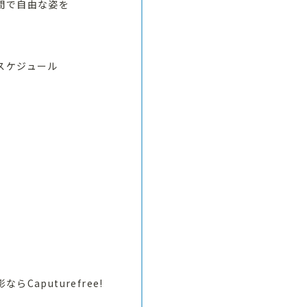
間で自由な姿を
スケジュール
Caputurefree!