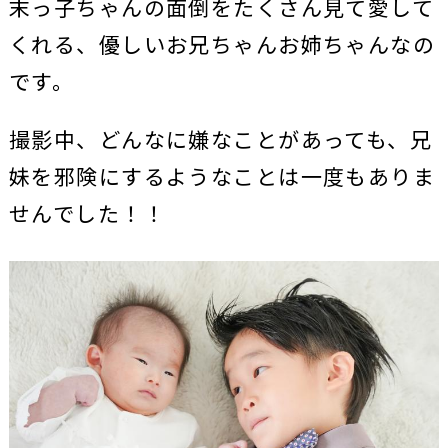
末っ子ちゃんの面倒をたくさん見て愛して
くれる、優しいお兄ちゃんお姉ちゃんなの
です。
撮影中、どんなに嫌なことがあっても、兄
妹を邪険にするようなことは一度もありま
せんでした！！