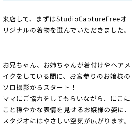
来店して、まずはStudioCaptureFreeオ
リジナルの着物を選んでいただきました。
お兄ちゃん、お姉ちゃんが着付けやヘアメ
イクをしている間に、お宮参りのお嬢様の
ソロ撮影からスタート！
ママにご協力をしてもらいながら、にこに
こと穏やかな表情を見せるお嬢様の姿に、
スタジオにはやさしい空気が広がります。