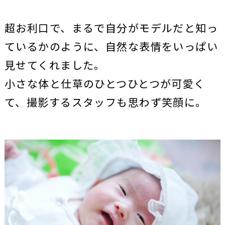
超お利口で、まるで自分がモデルだと知っ
ているかのように、自然な表情をいっぱい
見せてくれました。
小さな体と仕草のひとつひとつが可愛く
て、撮影するスタッフも思わず笑顔に。