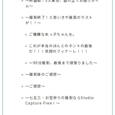
〜終盤戦！3人集合、畳の上でお座りタイ
ム〜
〜撮影終了！と思いきや最高のラスト
が！！〜
ご機嫌な末っ子ちゃんを。
これが本当のほんとのホントの最後
だ！！！笑顔のフィナーレ！！！
〜90分撮影、最後まで頑張りました〜
〜撮影後のご感想〜
〜ご感想〜
〜七五三・お宮参りの撮影ならStudio
Capture Free！〜