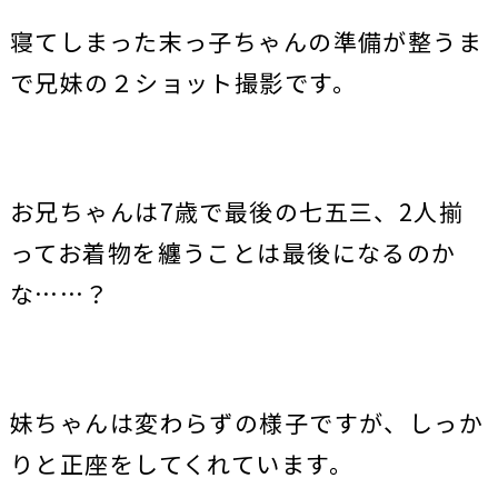
寝てしまった末っ子ちゃんの準備が整うま
で兄妹の２ショット撮影です。
お兄ちゃんは7歳で最後の七五三、2人揃
ってお着物を纏うことは最後になるのか
な……？
妹ちゃんは変わらずの様子ですが、しっか
りと正座をしてくれています。