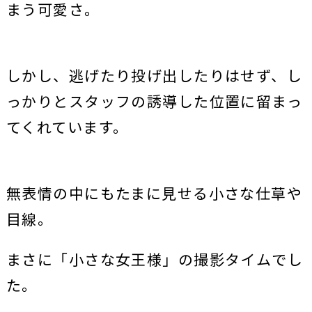
まう可愛さ。
しかし、逃げたり投げ出したりはせず、し
っかりとスタッフの誘導した位置に留まっ
てくれています。
無表情の中にもたまに見せる小さな仕草や
目線。
まさに「小さな女王様」の撮影タイムでし
た。