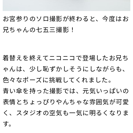
お宮参りのソロ撮影が終わると、今度はお
兄ちゃんの七五三撮影！
着替えを終えてニコニコで登場したお兄ち
ゃんは、少し恥ずかしそうにしながらも、
色々なポーズに挑戦してくれました。
青い傘を持った撮影では、元気いっぱいの
表情とちょっぴりやんちゃな雰囲気が可愛
く、スタジオの空気も一気に明るくなりま
す。