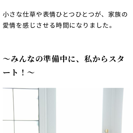
小さな仕草や表情ひとつひとつが、家族の
愛情を感じさせる時間になりました。
〜みんなの準備中に、私からスタ
ート！〜