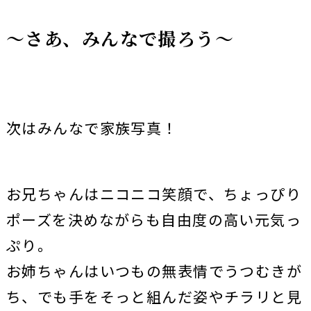
〜さあ、みんなで撮ろう〜
次はみんなで家族写真！
お兄ちゃんはニコニコ笑顔で、ちょっぴり
ポーズを決めながらも自由度の高い元気っ
ぷり。
お姉ちゃんはいつもの無表情でうつむきが
ち、でも手をそっと組んだ姿やチラリと見