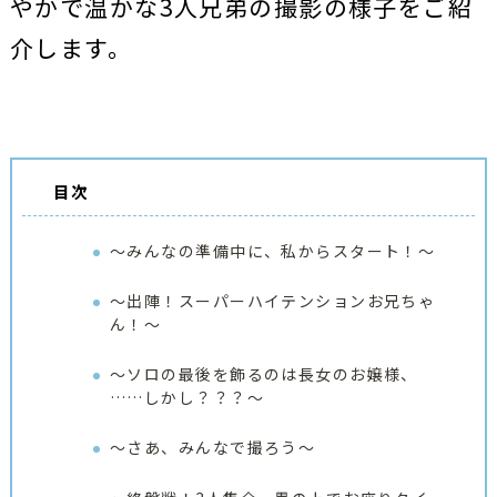
やかで温かな3人兄弟の撮影の様子をご紹
介します。
目次
〜みんなの準備中に、私からスタート！〜
〜出陣！スーパーハイテンションお兄ちゃ
ん！〜
〜ソロの最後を飾るのは長女のお嬢様、
……しかし？？？〜
〜さあ、みんなで撮ろう〜