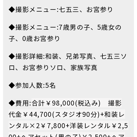
◆撮影メニュー:七五三、お宮参り
◆撮影メニュー:7歳男の子、5歳女の
子、0歳お宮参り
◆撮影詳細:和装、兄弟写真、七五三ソ
ロ、お宮参りソロ、家族写真
◆参加人数:5名
◆費用:
合計￥98,000(税込み) 撮影
代金￥44,700(スタジオ90分)+和装レ
ンタル×2￥7,800+洋装レンタル￥2,5
00+ヘアセット(男の子)￥2,500+ヘア