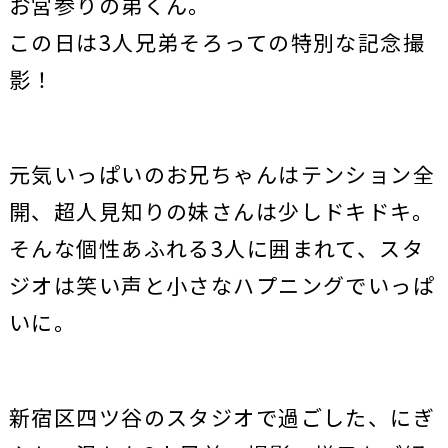
お宮参りの弟くん。
この日は3人兄弟そろっての特別な記念撮
影！
元気いっぱいのお兄ちゃんはテンション全
開、超人見知りの妹さんは少しドキドキ。
そんな個性あふれる3人に囲まれて、スタ
ジオは笑い声と小さなハプニングでいっぱ
いに。
新宿区四ツ谷のスタジオで過ごした、にぎ