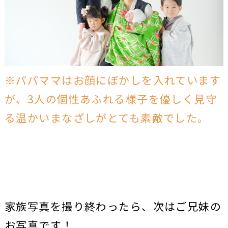
※パパママはお顔にぼかしを入れています
が、3人の個性あふれる様子を優しく見守
る温かいまなざしがとても素敵でした。
家族写真を撮り終わったら、次はご兄妹の
お写真です！