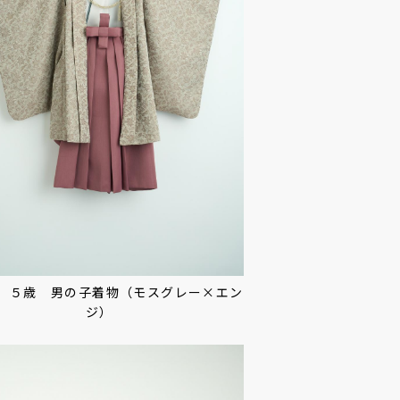
 ５歳 男の子着物（モスグレー×エン
ジ）