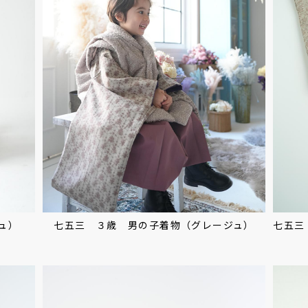
ュ）
七五三 ３歳 男の子着物（グレージュ）
七五三