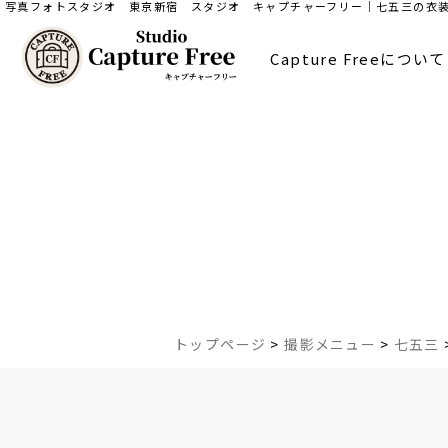
写真フォトスタジオ 東京新宿 スタジオ キャプチャーフリー｜七五三の衣
Capture Freeについて
トップページ
>
撮影メニュー
>
七五三