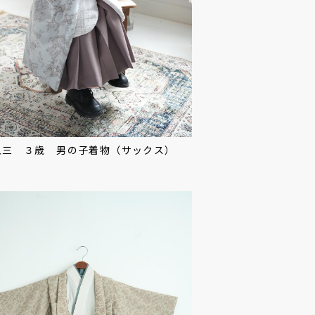
五三 ３歳 男の子着物（サックス）