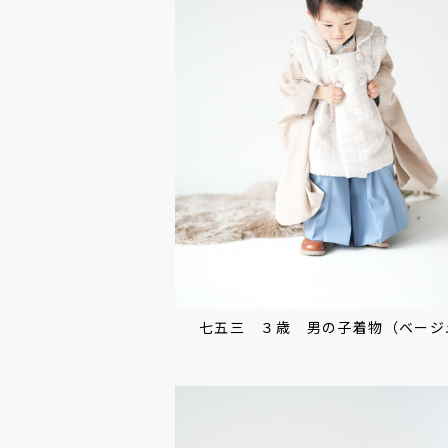
七五三 ３歳 男の子着物（ベージ