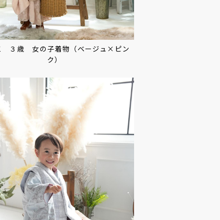
三 ３歳 女の子着物（ベージュ×ピン
ク）