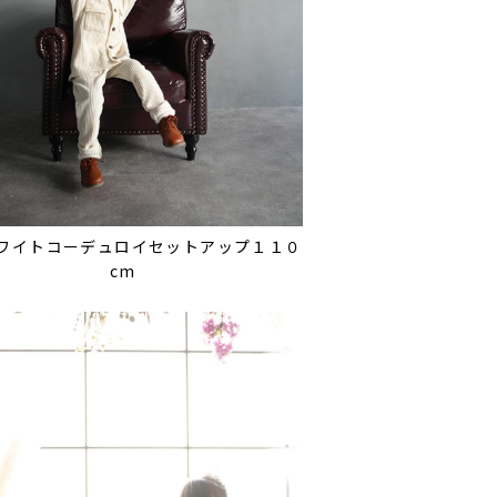
ワイトコーデュロイセットアップ１１０
cm