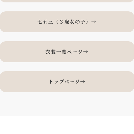
七五三（３歳女の子）
→
衣装一覧ページ
→
トップページ
→