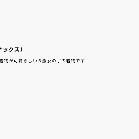
サックス）
着物が可愛らしい３歳女の子の着物です