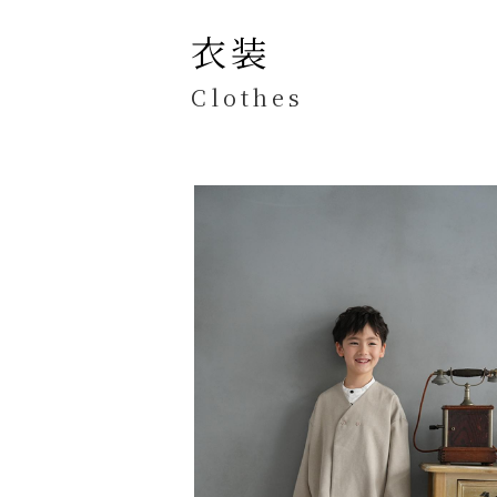
衣装
Clothes