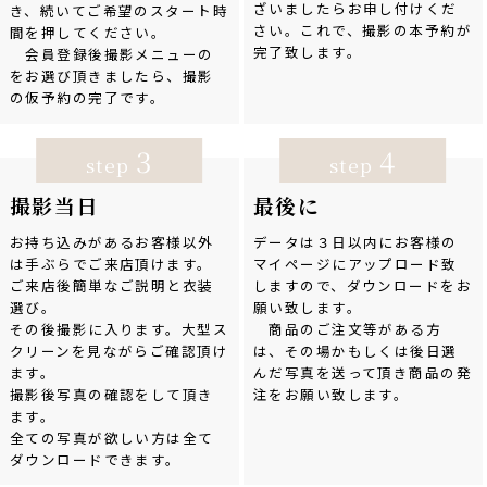
ざいましたらお申し付けくだ
き、続いてご希望のスタート時
さい。これで、撮影の本予約が
間を押してください。
完了致します。
会員登録後撮影メニューの
をお選び頂きましたら、撮影
の仮予約の完了です。
3
4
step
step
撮影当日
最後に
お持ち込みがあるお客様以外
データは３日以内にお客様の
は手ぶらでご来店頂けます。
マイページにアップロード致
ご来店後簡単なご説明と衣装
しますので、ダウンロードをお
選び。
願い致します。
その後撮影に入ります。大型ス
商品のご注文等がある方
クリーンを見ながらご確認頂け
は、その場かもしくは後日選
ます。
んだ写真を送って頂き商品の発
撮影後写真の確認をして頂き
注をお願い致します。
ます。
全ての写真が欲しい方は全て
ダウンロードできます。