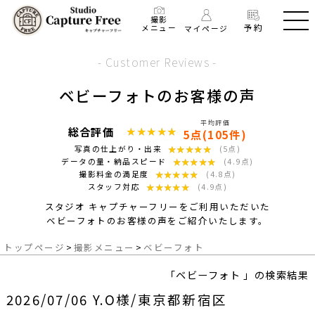
撮影
予約
メニュー
マイページ
- Customer Reviews -
ベビーフォトのお客様の声
平均評価
総合評価
★★★★★
★★★★★
5点(105件)
★★★★★
★★★★★
写真の仕上がり・出来
(5点)
★★★★★
★★★★★
データの量・納品スピード
(4.9点)
★★★★★
★★★★★
撮影料金の満足度
(4.8点)
★★★★★
★★★★★
スタッフ対応
(4.9点)
スタジオ キャプチャーフリーをご利用いただいた
ベビーフォトのお客様の声をご紹介いたします。
トップページ
>
撮影メニュー
>
ベビーフォト
「ベビーフォト 」の検索結果
2026/07/06 Y.O様/東京都新宿区