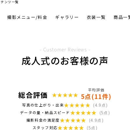
ンテンツ一覧
撮影メニュー/料金
ギャラリー
衣装一覧
商品一
- Customer Reviews -
成人式のお客様の声
平均評価
総合評価
★★★★★
★★★★★
5点(11件)
★★★★★
★★★★★
写真の仕上がり・出来
(4.9点)
★★★★★
★★★★★
データの量・納品スピード
(5点)
★★★★★
★★★★★
撮影料金の満足度
(4.9点)
★★★★★
★★★★★
スタッフ対応
(5点)