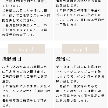
撮影の詳細をお伺いするお電
ご予約はWEB予約から受付し
話を致します。
ております。
その際に撮影の詳細ご希望ご
ご希望にお日にちを押して頂
ざいましたらお申し付けくだ
き、続いてご希望のスタート時
さい。これで、撮影の本予約が
間を押してください。
完了致します。
会員登録後撮影メニューの
をお選び頂きましたら、撮影
の仮予約の完了です。
3
4
step
step
撮影当日
最後に
お持ち込みがあるお客様以外
データは３日以内にお客様の
は手ぶらでご来店頂けます。
マイページにアップロード致
ご来店後簡単なご説明と衣装
しますので、ダウンロードをお
選び。
願い致します。
その後撮影に入ります。大型ス
商品のご注文等がある方
クリーンを見ながらご確認頂け
は、その場かもしくは後日選
ます。
んだ写真を送って頂き商品の発
撮影後写真の確認をして頂き
注をお願い致します。
ます。