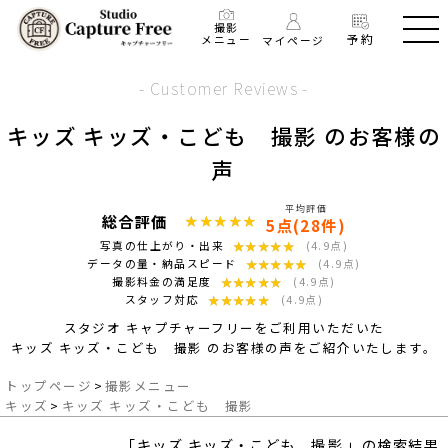
撮影
予約
メニュー
マイページ
- Customer Reviews -
キッズ キッズ・こども 撮影 のお客様の
声
平均評価
総合評価
★★★★★
★★★★★
5点(28件)
★★★★★
★★★★★
写真の仕上がり・出来
(4.9点)
★★★★★
★★★★★
データの量・納品スピード
(4.9点)
★★★★★
★★★★★
撮影料金の満足度
(4.9点)
★★★★★
★★★★★
スタッフ対応
(4.9点)
スタジオ キャプチャーフリーをご利用いただいた
キッズ キッズ・こども 撮影 のお客様の声をご紹介いたします。
トップページ
>
撮影メニュー
キッズ
>
キッズ キッズ・こども 撮影
「キッズ キッズ・こども 撮影 」の検索結果