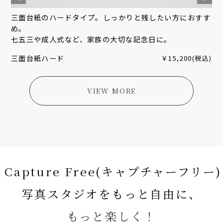
三面台紙のハードタイプ。しっかりと残したい方におすす
め。
七五三や成人式など、家族の大切な記念日に。
三面台紙ハード
￥15,200(税込)
VIEW MORE
Capture Free(キャプチャーフリー)
写真スタジオをもっと自由に、
もっと楽しく！