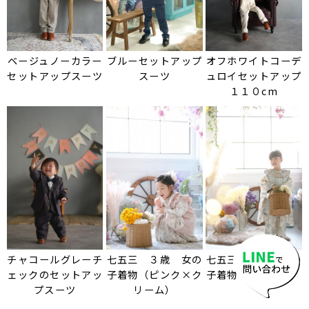
ベージュノーカラー
ブルーセットアップ
オフホワイトコーデ
セットアップスーツ
スーツ
ュロイセットアップ
１１０cm
チャコールグレーチ
七五三 ３歳 女の
七五三 ３歳 女の
ェックのセットアッ
子着物（ピンク×ク
子着物（サックス）
プスーツ
リーム）