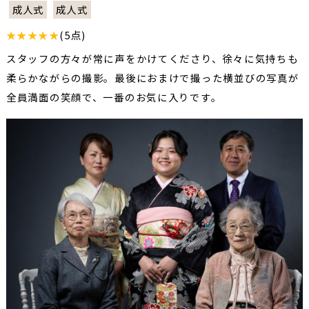
成人式
成人式
★★★★★
(5点)
スタッフの方々が常に声をかけてくださり、徐々に気持ちも
柔らかながらの撮影。最後におまけで撮った横並びの写真が
全員満面の笑顔で、一番のお気に入りです。