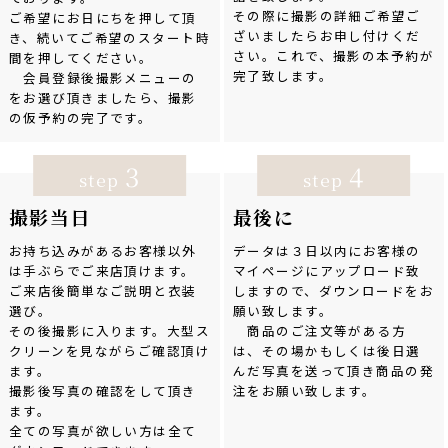
その際に撮影の詳細ご希望ご
ご希望にお日にちを押して頂
ざいましたらお申し付けくだ
き、続いてご希望のスタート時
さい。これで、撮影の本予約が
間を押してください。
完了致します。
会員登録後撮影メニューの
をお選び頂きましたら、撮影
の仮予約の完了です。
3
4
step
step
撮影当日
最後に
お持ち込みがあるお客様以外
データは３日以内にお客様の
は手ぶらでご来店頂けます。
マイページにアップロード致
ご来店後簡単なご説明と衣装
しますので、ダウンロードをお
選び。
願い致します。
その後撮影に入ります。大型ス
商品のご注文等がある方
クリーンを見ながらご確認頂け
は、その場かもしくは後日選
ます。
んだ写真を送って頂き商品の発
撮影後写真の確認をして頂き
注をお願い致します。
ます。
全ての写真が欲しい方は全て