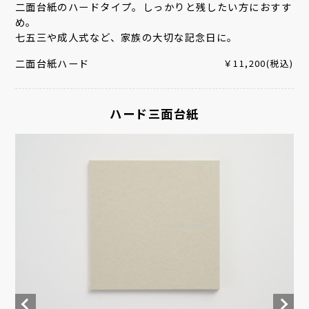
二面台紙のハードタイプ。しっかりと残したい方におすす
め。
七五三や成人式など、家族の大切な記念日に。
二面台紙ハード
￥11,200(税込)
ハード三面台紙