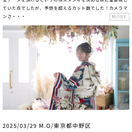
ていた点でしたが、予想を超えるカット数でした！カメラマ
ンさ・・・
MORE
2025/03/29 M.O/東京都中野区