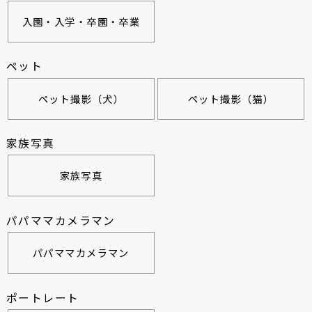
入園・入学・卒園・卒業
ペット
ペット撮影（犬）
ペット撮影（猫）
家族写真
家族写真
パパママカメラマン
パパママカメラマン
ポートレート