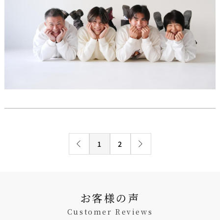
1
2
お客様の声
Customer Reviews