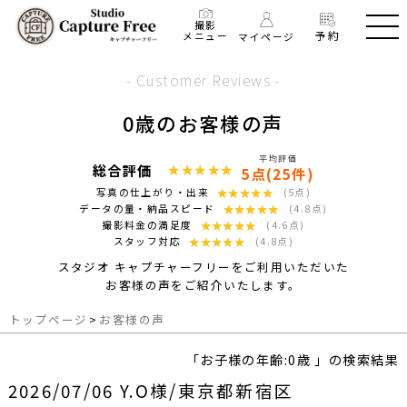
撮影
予約
メニュー
マイページ
- Customer Reviews -
0歳のお客様の声
平均評価
総合評価
★★★★★
★★★★★
5点(25件)
★★★★★
★★★★★
写真の仕上がり・出来
(5点)
★★★★★
★★★★★
データの量・納品スピード
(4.8点)
★★★★★
★★★★★
撮影料金の満足度
(4.6点)
★★★★★
★★★★★
スタッフ対応
(4.8点)
スタジオ キャプチャーフリーをご利用いただいた
お客様の声をご紹介いたします。
トップページ
>
お客様の声
「お子様の年齢:0歳 」の検索結果
2026/07/06 Y.O様/東京都新宿区