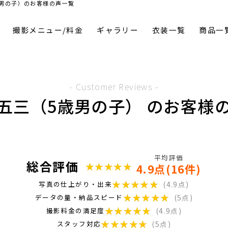
男の子）のお客様の声一覧
撮影メニュー/料金
ギャラリー
衣装一覧
商品一
- Customer Reviews -
五三（5歳男の子） のお客様
平均評価
総合評価
★★★★★
★★★★★
4.9点(16件)
★★★★★
★★★★★
写真の仕上がり・出来
(4.9点)
★★★★★
★★★★★
データの量・納品スピード
(5点)
★★★★★
★★★★★
撮影料金の満足度
(4.9点)
★★★★★
★★★★★
スタッフ対応
(5点)