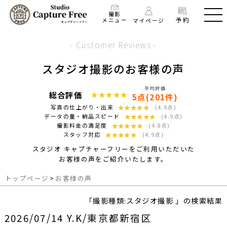
撮影
予約
メニュー
マイページ
- Customer Reviews -
スタジオ撮影のお客様の声
平均評価
総合評価
★★★★★
★★★★★
5点(201件)
★★★★★
★★★★★
写真の仕上がり・出来
(4.9点)
★★★★★
★★★★★
データの量・納品スピード
(4.9点)
★★★★★
★★★★★
撮影料金の満足度
(4.8点)
★★★★★
★★★★★
スタッフ対応
(4.9点)
スタジオ キャプチャーフリーをご利用いただいた
お客様の声をご紹介いたします。
トップページ
>
お客様の声
「撮影種類:スタジオ撮影 」の検索結果
2026/07/14 Y.K/東京都新宿区