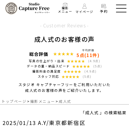
撮影
予約
メニュー
マイページ
- Customer Reviews -
成人式のお客様の声
平均評価
総合評価
★★★★★
★★★★★
5点(11件)
★★★★★
★★★★★
写真の仕上がり・出来
(4.9点)
★★★★★
★★★★★
データの量・納品スピード
(5点)
★★★★★
★★★★★
撮影料金の満足度
(4.9点)
★★★★★
★★★★★
スタッフ対応
(5点)
スタジオ キャプチャーフリーをご利用いただいた
成人式のお客様の声をご紹介いたします。
トップページ
>
撮影メニュー
>
成人式
「成人式 」の検索結果
2025/01/13 A.Y/東京都新宿区