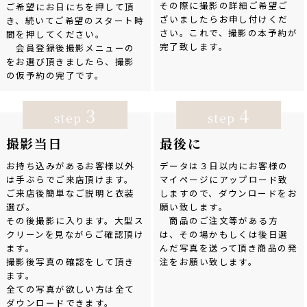
その際に撮影の詳細ご希望ご
ご希望にお日にちを押して頂
ざいましたらお申し付けくだ
き、続いてご希望のスタート時
さい。これで、撮影の本予約が
間を押してください。
完了致します。
会員登録後撮影メニューの
をお選び頂きましたら、撮影
の仮予約の完了です。
3
4
step
step
撮影当日
最後に
お持ち込みがあるお客様以外
データは３日以内にお客様の
は手ぶらでご来店頂けます。
マイページにアップロード致
ご来店後簡単なご説明と衣装
しますので、ダウンロードをお
選び。
願い致します。
その後撮影に入ります。大型ス
商品のご注文等がある方
クリーンを見ながらご確認頂け
は、その場かもしくは後日選
ます。
んだ写真を送って頂き商品の発
撮影後写真の確認をして頂き
注をお願い致します。
ます。
全ての写真が欲しい方は全て
ダウンロードできます。