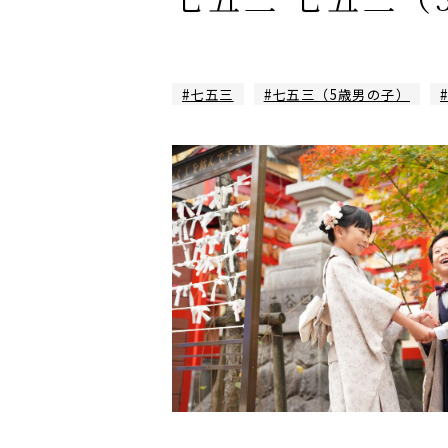
#七五三
#七五三（5歳男の子）