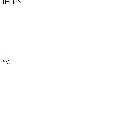
点)
★
(5点)