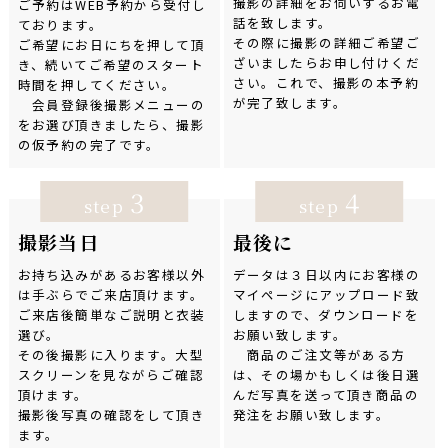
撮影の詳細をお伺いするお電
ご予約はWEB予約から受付し
話を致します。
ております。
その際に撮影の詳細ご希望ご
ご希望にお日にちを押して頂
ざいましたらお申し付けくだ
き、続いてご希望のスタート
さい。これで、撮影の本予約
時間を押してください。
が完了致します。
会員登録後撮影メニューの
をお選び頂きましたら、撮影
の仮予約の完了です。
3
4
step
step
撮影当日
最後に
お持ち込みがあるお客様以外
データは３日以内にお客様の
は手ぶらでご来店頂けます。
マイページにアップロード致
ご来店後簡単なご説明と衣装
しますので、ダウンロードを
選び。
お願い致します。
その後撮影に入ります。大型
商品のご注文等がある方
スクリーンを見ながらご確認
は、その場かもしくは後日選
頂けます。
んだ写真を送って頂き商品の
撮影後写真の確認をして頂き
発注をお願い致します。
ます。