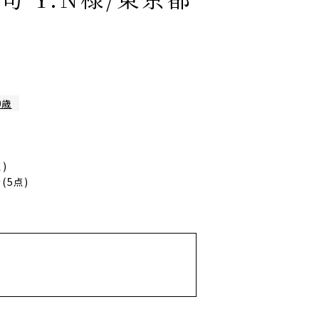
0歳
点)
★
(5点)