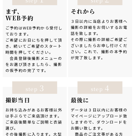
step
step
まず、
それから
WEB予約
３日以内に当店よりお客様へ
撮影の詳細をお伺いするお電
ご予約はWEB予約から受付し
話を致します。
ております。
その際に撮影の詳細ご希望ご
ご希望にお日にちを押して頂
ざいましたらお申し付けくだ
き、続いてご希望のスタート
さい。これで、撮影の本予約
時間を押してください。
が完了致します。
会員登録後撮影メニューの
をお選び頂きましたら、撮影
の仮予約の完了です。
3
4
step
step
撮影当日
最後に
お持ち込みがあるお客様以外
データは３日以内にお客様の
は手ぶらでご来店頂けます。
マイページにアップロード致
ご来店後簡単なご説明と衣装
しますので、ダウンロードを
選び。
お願い致します。
その後撮影に入ります。大型
商品のご注文等がある方