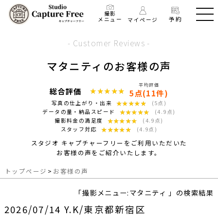
撮影
予約
メニュー
マイページ
- Customer Reviews -
マタニティのお客様の声
平均評価
総合評価
★★★★★
★★★★★
5点(11件)
★★★★★
★★★★★
写真の仕上がり・出来
(5点)
★★★★★
★★★★★
データの量・納品スピード
(4.9点)
★★★★★
★★★★★
撮影料金の満足度
(4.9点)
★★★★★
★★★★★
スタッフ対応
(4.9点)
スタジオ キャプチャーフリーをご利用いただいた
お客様の声をご紹介いたします。
トップページ
>
お客様の声
「撮影メニュー:マタニティ 」の検索結果
2026/07/14 Y.K/東京都新宿区