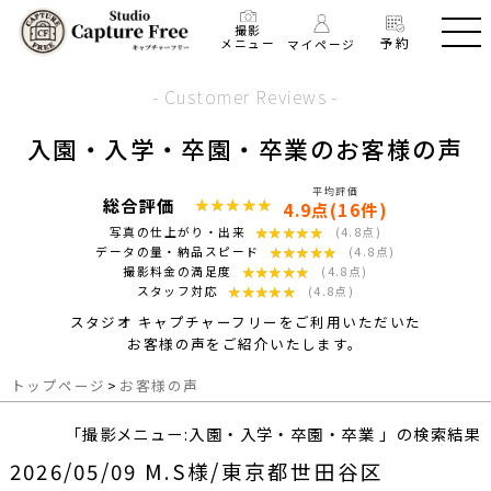
撮影
予約
メニュー
マイページ
- Customer Reviews -
入園・入学・卒園・卒業のお客様の声
平均評価
総合評価
★★★★★
★★★★★
4.9点(16件)
★★★★★
★★★★★
写真の仕上がり・出来
(4.8点)
★★★★★
★★★★★
データの量・納品スピード
(4.8点)
★★★★★
★★★★★
撮影料金の満足度
(4.8点)
★★★★★
★★★★★
スタッフ対応
(4.8点)
スタジオ キャプチャーフリーをご利用いただいた
お客様の声をご紹介いたします。
トップページ
>
お客様の声
「撮影メニュー:入園・入学・卒園・卒業 」の検索結果
2026/05/09 M.S様/東京都世田谷区