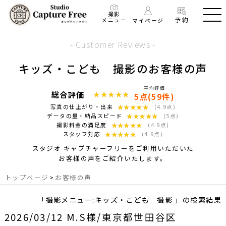
撮影
予約
メニュー
マイページ
- Customer Reviews -
キッズ・こども 撮影のお客様の声
平均評価
総合評価
★★★★★
★★★★★
5点(59件)
★★★★★
★★★★★
写真の仕上がり・出来
(4.9点)
★★★★★
★★★★★
データの量・納品スピード
(5点)
★★★★★
★★★★★
撮影料金の満足度
(4.9点)
★★★★★
★★★★★
スタッフ対応
(4.9点)
スタジオ キャプチャーフリーをご利用いただいた
お客様の声をご紹介いたします。
トップページ
>
お客様の声
「撮影メニュー:キッズ・こども 撮影 」の検索結果
2026/03/12 M.S様/東京都世田谷区